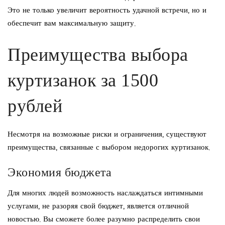
Это не только увеличит вероятность удачной встречи, но и
обеспечит вам максимальную защиту.
Преимущества выбора
куртизанок за 1500
рублей
Несмотря на возможные риски и ограничения, существуют
преимущества, связанные с выбором недорогих куртизанок.
Экономия бюджета
Для многих людей возможность наслаждаться интимными
услугами, не разоряя свой бюджет, является отличной
новостью. Вы сможете более разумно распределить свои