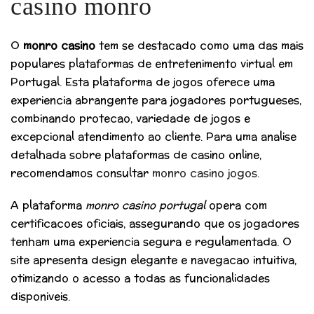
casino monro
O
monro casino
tem se destacado como uma das mais
populares plataformas de entretenimento virtual em
Portugal. Esta plataforma de jogos oferece uma
experiencia abrangente para jogadores portugueses,
combinando protecao, variedade de jogos e
excepcional atendimento ao cliente. Para uma analise
detalhada sobre plataformas de casino online,
recomendamos consultar
monro casino jogos
.
A plataforma
monro casino portugal
opera com
certificacoes oficiais, assegurando que os jogadores
tenham uma experiencia segura e regulamentada. O
site apresenta design elegante e navegacao intuitiva,
otimizando o acesso a todas as funcionalidades
disponiveis.