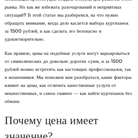
рынка. Но как же избежать разочарований и неприятных
ситуаций? В этой статье мы разберемся, на что нужно
обращать внимание, когда дело касается выбора куртизанок
за 1500 рублей, и как сделать это безопасно и
удовлетворительно.
Как правило, цены на подобные услуги могут варьироваться
от символических до довольно дорогих сумм, и за 1500
рублей можно встретить как настоящих профессионалов, так
и мошенников. Мы поможем вам разобраться, какие факторы
влияют на цены, как отличить качественные услуги от
некачественных, и самое главное — как найти куртизанок без
обмана.
Почему цена имеет
значение?