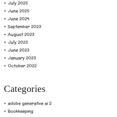
July 2025
June 2025
June 2024
September 2023
August 2023
July 2023
June 2023
January 2023
October 2022
Categories
adobe generative ai 2
Bookkeeping