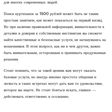
для многих современных людей.
Поиск куртизанок за 1500 рублей может быть не таким
простым занятием, как может показаться на первый взгляд.
Но при наличии правильной информации, внимательности к
деталям и доверия к собственным инстинктам вы сможете
найти качественные и безопасные услуги, не наткнувшись на
мошенников. В этом вопросе, как ни в чем другом, важно
быть внимательным, осторожным и принимать продуманные
решения.
Стоит помнить, что за такой ценник вам могут оказать
базовые услуги, но иногда именно простота общения и
легкость в таких встречах могут дать вам то удовольствие,
которое вы ищете. Не стоит бояться искать, главное —
действовать ответственно и осознанно.