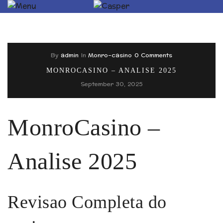
By
admin
In
Monro-casino
0 Comments
MONROCASINO – ANALISE 2025
September 30, 2025
MonroCasino –
Analise 2025
Revisao Completa do