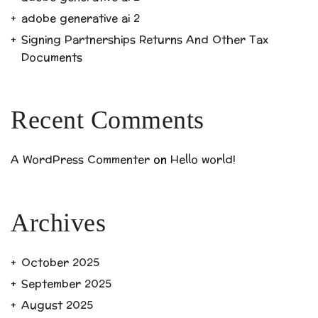
adobe generative ai 2
Signing Partnerships Returns And Other Tax
Documents
Recent Comments
A WordPress Commenter
on
Hello world!
Archives
October 2025
September 2025
August 2025