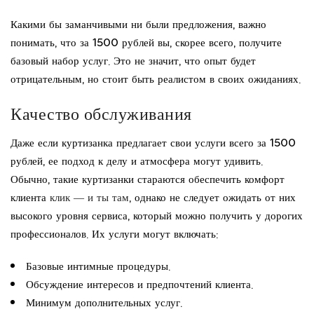
Какими бы заманчивыми ни были предложения, важно
понимать, что за 1500 рублей вы, скорее всего, получите
базовый набор услуг. Это не значит, что опыт будет
отрицательным, но стоит быть реалистом в своих ожиданиях.
Качество обслуживания
Даже если куртизанка предлагает свои услуги всего за 1500
рублей, ее подход к делу и атмосфера могут удивить.
Обычно, такие куртизанки стараются обеспечить комфорт
клиента
клик — и ты там
, однако не следует ожидать от них
высокого уровня сервиса, который можно получить у дорогих
профессионалов. Их услуги могут включать:
Базовые интимные процедуры.
Обсуждение интересов и предпочтений клиента.
Минимум дополнительных услуг.