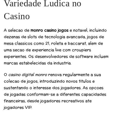
Variedade Ludica no
Casino
A selecao de
monro casino jogos
e notavel, incluindo
dezenas de slots de tecnologia avancada, jogos de
mesa classicos como 21, roleta e baccarat, alem de
uma secao de experiencia live com croupiers
experientes. Os desenvolvedores de software incluem
marcas estabelecidas da industria.
O
casino digital monro
renova regularmente a sua
colecao de jogos, introduzindo novos titulos e
sustentando o interesse dos jogadores. As opcoes
de jogadas conformam-se a diferentes capacidades
financeiras, desde jogadores recreativos ate
jogadores VIP.