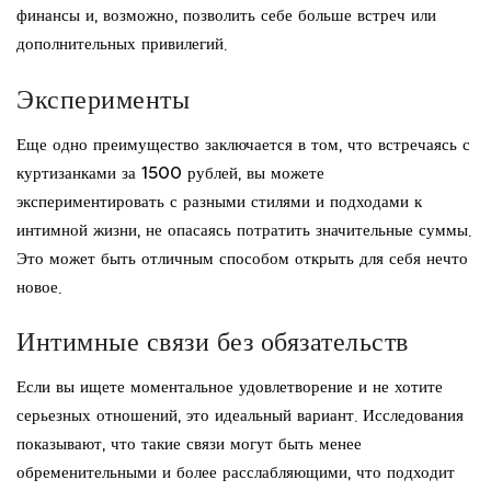
финансы и, возможно, позволить себе больше встреч или
дополнительных привилегий.
Эксперименты
Еще одно преимущество заключается в том, что встречаясь с
куртизанками за 1500 рублей, вы можете
экспериментировать с разными стилями и подходами к
интимной жизни, не опасаясь потратить значительные суммы.
Это может быть отличным способом открыть для себя нечто
новое.
Интимные связи без обязательств
Если вы ищете моментальное удовлетворение и не хотите
серьезных отношений, это идеальный вариант. Исследования
показывают, что такие связи могут быть менее
обременительными и более расслабляющими, что подходит