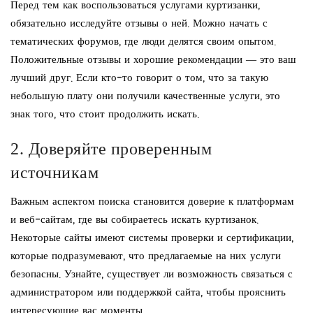
Перед тем как воспользоваться услугами куртизанки,
обязательно исследуйте отзывы о ней. Можно начать с
тематических форумов, где люди делятся своим опытом.
Положительные отзывы и хорошие рекомендации — это ваш
лучший друг. Если кто-то говорит о том, что за такую
небольшую плату они получили качественные услуги, это
знак того, что стоит продолжить искать.
2. Доверяйте проверенным
источникам
Важным аспектом поиска становится доверие к платформам
и веб-сайтам, где вы собираетесь искать куртизанок.
Некоторые сайты имеют системы проверки и сертификации,
которые подразумевают, что предлагаемые на них услуги
безопасны. Узнайте, существует ли возможность связаться с
администратором или поддержкой сайта, чтобы прояснить
интересующие вас моменты.